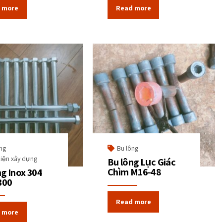
 more
Read more
ng
Bu lông
iện xây dựng
Bu lông Lục Giác
Chìm M16-48
ng Inox 304
300
Read more
 more