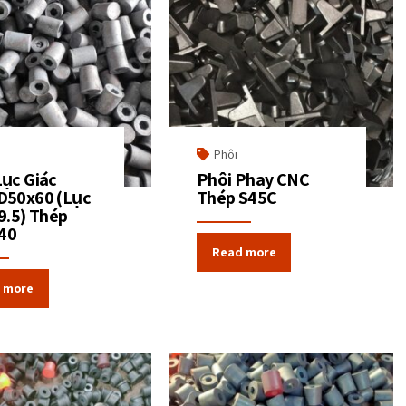
Phôi
Lục Giác
Phôi Phay CNC
D50x60 (Lục
Thép S45C
9.5) Thép
40
Read more
 more