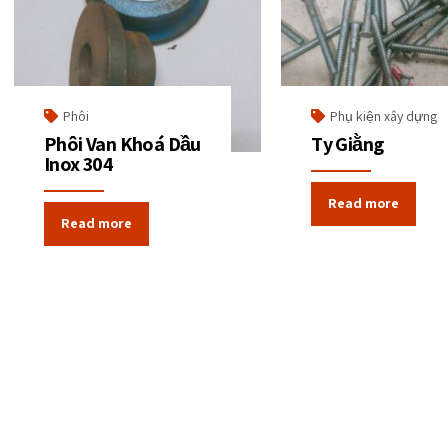
Phôi
Phụ kiện xây dựng
Phôi Van Khoá Dầu
Ty Giằng
Inox 304
Read more
Read more