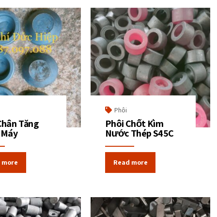
Phôi
Chân Tăng
Phôi Chốt Kìm
 Máy
Nước Thép S45C
 more
Read more