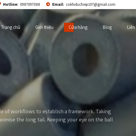
Hotline:
0987097088
Email:
cokhiduchiep107@gmail.com
Trang chủ
Giới thiệu
Cửa hàng
Blog
Liên
 of workflows to establish a framework. Taking
ximise the long tail. Keeping your eye on the ball