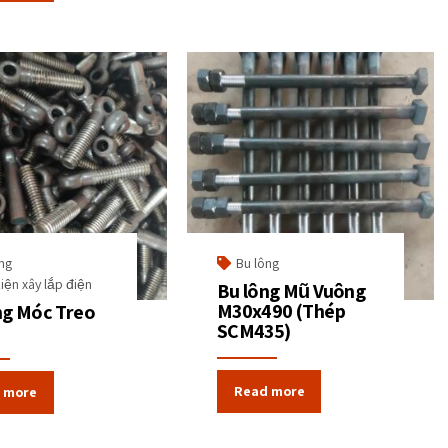
ng
Bu lông
iện xây lắp điện
Bu lông Mũ Vuông
M30x490 (Thép
ng Móc Treo
SCM435)
Read more
 more