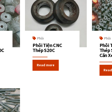
Phôi
Phôi
Phôi Tiện CNC
Phôi 
0C
Thép S20C
Thép 
Căn X
Read more
Read