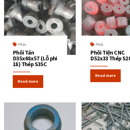
Phôi
Phôi
Phôi Tán
Phôi Tiện CNC
D35x48x57 (Lỗ phi
D52x33 Thép S2
18) Thép S35C
Read more
Read more