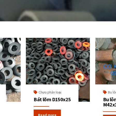
Chưa phân loại
Bu lô
Bát lõm D150x25
Bu lô
M42x
Read more