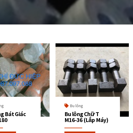
ng
Bu lông
ng Bát Giác
Bu lông Chữ T
180
M16-36 (Lắp Máy)