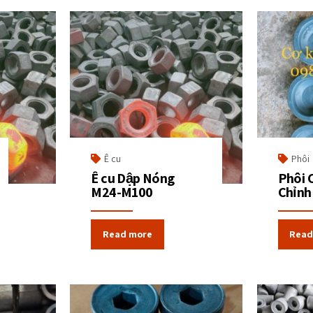
Ê cu
Phôi
Ê cu Dập Nóng
Phôi 
M24-M100
Chỉnh
Read more
Read