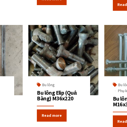
Read
Bu lông
Bu lô
Phụ k
Bu lông Elip (Quả
Bàng) M36x220
Bu lô
M16x
Read more
Read