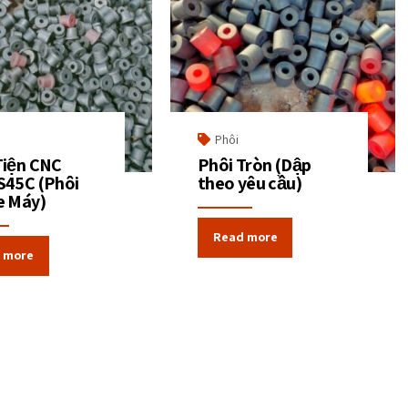
Phôi
Tiện CNC
Phôi Tròn (Dập
S45C (Phôi
theo yêu cầu)
e Máy)
Read more
 more