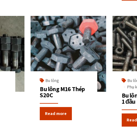
Bu lông
Bu lô
Phụ k
c
Bu lông M16 Thép
S20C
Bu lô
1 đầu
Read more
Read