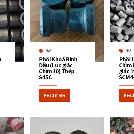
Phôi
Phôi
n
Phôi Khoá Bình
Phôi 
)
Dầu (Lục giác
Chìm 
Chìm 10) Thép
giác 1
S45C
SCM4
Read more
Read