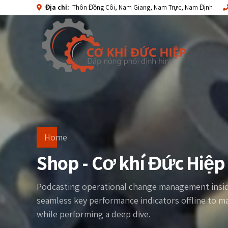
Địa chỉ:
Thôn Đồng Côi, Nam Giang, Nam Trực, Nam Định
Home
Shop - Cơ khí Đức Hiệp
Podcasting operational change management inside
seamless key performance indicators offline to ma
while performing a deep dive.