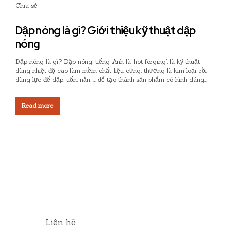
Chia sẻ
Dập nóng là gì? Giới thiệu kỹ thuật dập
nóng
Dập nóng là gì? Dập nóng, tiếng Anh là ‘hot forging’, là kỹ thuật
dùng nhiệt độ cao làm mềm chất liệu cứng, thường là kim loại, rồi
dùng lực để dập, uốn, nắn, … để tạo thành sản phẩm có hình dáng
mong muốn. Kỹ thuật dập nóng kim loại có nguồn gốc từ...
Read more
Liên hệ