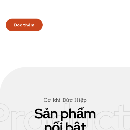
Đọc thêm
Product
Cơ khí Đức Hiệp
Sản phẩm
nổi bật