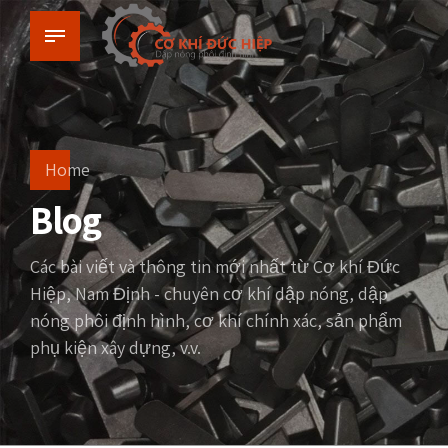
Home
Blog
Các bài viết và thông tin mới nhất từ Cơ khí Đức
Hiệp, Nam Định - chuyên cơ khí dập nóng, dập
nóng phôi định hình, cơ khí chính xác, sản phẩm
phụ kiện xây dựng, v.v.